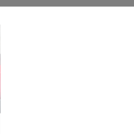
折叠机
涂胶漆