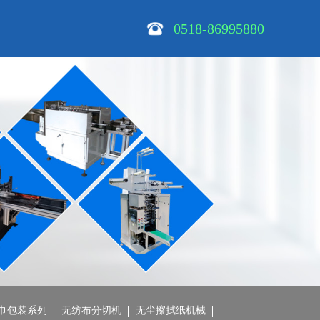
0518-86995880
巴
巾包装系列
无纺布分切机
无尘擦拭纸机械