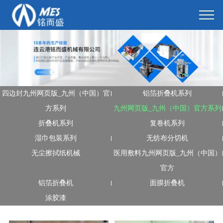
四边封九州网页版_九州（中国）官
铝箔折叠机系列
方系列
九州网页版_九州（中国）官方系列
折叠机系列
复卷机系列
湿巾包装系列
无纺布分切机
无尘擦拭纸机械
医用敷料九州网页版_九州（中国）
官方
铝箔折叠机
面膜折叠机
涂胶漆