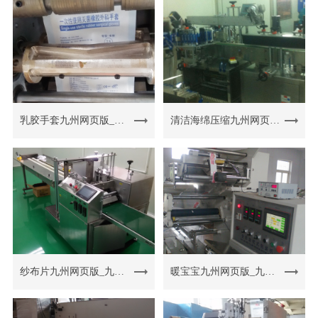
乳胶手套九州网页版_九州（中国）官方
清洁海绵压缩九州网页版_九州（中国）官方
纱布片九州网页版_九州（中国）官方
暖宝宝九州网页版_九州（中国）官方