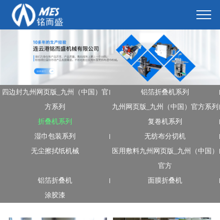
四边封九州网页版_九州（中国）官
铝箔折叠机系列
方系列
九州网页版_九州（中国）官方系列
折叠机系列
复卷机系列
湿巾包装系列
无纺布分切机
无尘擦拭纸机械
医用敷料九州网页版_九州（中国）
官方
铝箔折叠机
面膜折叠机
涂胶漆