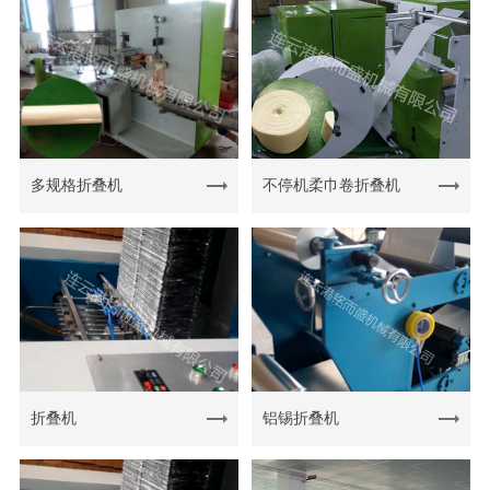
多规格折叠机
不停机柔巾卷折叠机
折叠机
铝锡折叠机