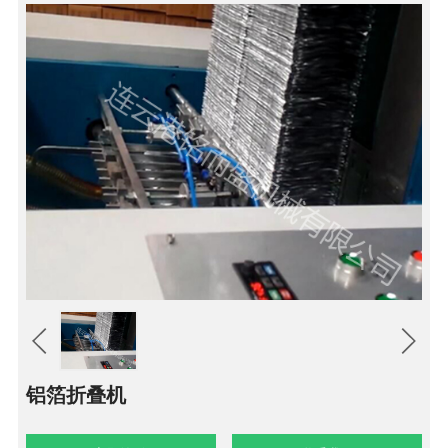
铝箔折叠机