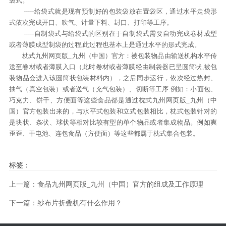
袋式。
-----给袋式就是现有预制好的包装袋放在置袋区，通过水平走袋形
式依次完成开口、吹气、计量下料、封口、打印等工序。
-----自制袋式与给袋式的区别在于自制袋式需要自动完成卷材成型
或者薄膜成型制袋的过程,此过程也基本上是通过水平的形式完成。
枕式九州网页版_九州（中国）官方：被包装物品由输送机构水平传
送至卷材或者薄膜入口（此时卷材或者薄膜经由制袋器已呈圆筒状,被包
装物品会进入该圆筒状包装材料内），之后同步运行，依次经过热封、
抽气（真空包装）或者送气（充气包装）、切断等工序.例如：小面包、
巧克力、饼干、方便面等这些食品都是通过枕式九州网页版_九州（中
国）官方包装出来的，与水平式包装和立式包装相比，枕式包装针对的
是块状、条状、球状等相对比较有型的单个物品或者集成物品。例如爽
歪歪、干电池、连包食品（方便面）等这些都属于枕式集合包装。
标签：
上一篇：食品九州网页版_九州（中国）官方的组成及工作原理
下一篇：纱布片折叠机有什么作用？