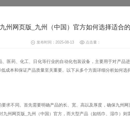
九州网页版_九州（中国）官方如何选择适合
发布时间：2025-08-13
点击量：
品、医药、化工、日化等行业的自动化包装设备，主要用于对产品
降低成本和保证产品质量至关重要。以下从多个方面详细分析如何选
要求不同。首先需要明确产品的长、宽、高以及厚度，确保九州网
封九州网页版_九州（中国）官方，而大型产品（如纸巾、湿巾）则