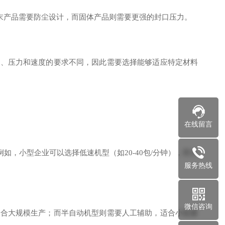
末产品需要防尘设计，而固体产品则需要更强的封口压力。
、压力和速度的要求不同，因此需要选择能够适应特定材料
在线留言
，小型企业可以选择低速机型（如20-40包/分钟），而大
服务热线
微信咨询
合大规模生产；而半自动机型则需要人工辅助，适合小批量