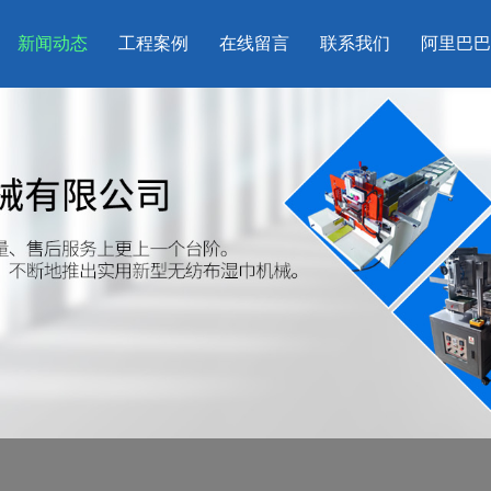
新闻动态
工程案例
在线留言
联系我们
阿里巴