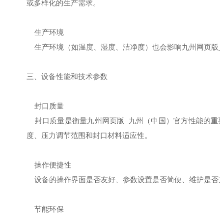
或多样化的生产需求。
生产环境
生产环境（如温度、湿度、洁净度）也会影响九州网页版_
三、设备性能和技术参数
封口质量
封口质量是衡量九州网页版_九州（中国）官方性能的重
度、压力调节范围和封口材料适应性。
操作便捷性
设备的操作界面是否友好、参数设置是否简便、维护是否
节能环保