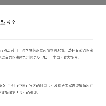
的型号？
进行四边封口，确保包装的密封性和美观性。选择合适的四边
择适合的四边封九州网页版_九州（中国）官方型号。
页版_九州（中国）官方的封口尺寸和输送带宽度能够适应产
需要选择更大尺寸的机型。