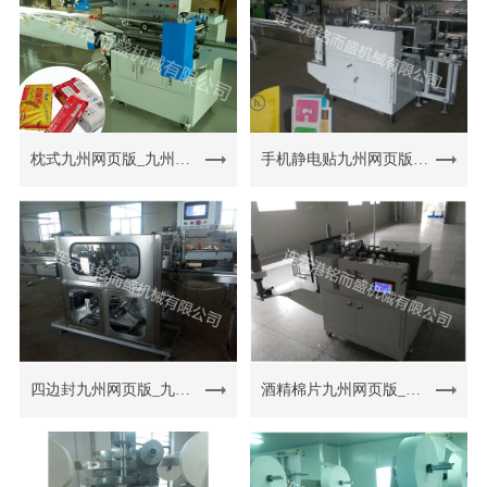
枕式九州网页版_九州（中国）官方
手机静电贴九州网页版_九州（中国）官方
四边封九州网页版_九州（中国）官方
酒精棉片九州网页版_九州（中国）官方