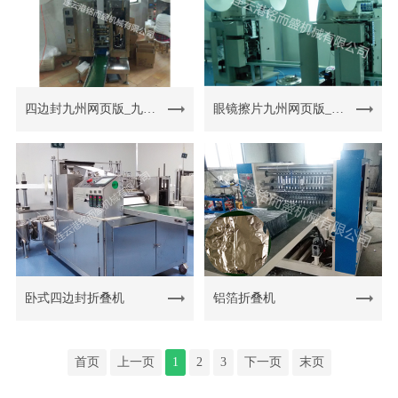
四边封九州网页版_九州（中国）官方
眼镜擦片九州网页版_九州（中国）官方
卧式四边封折叠机
铝箔折叠机
首页
上一页
1
2
3
下一页
末页